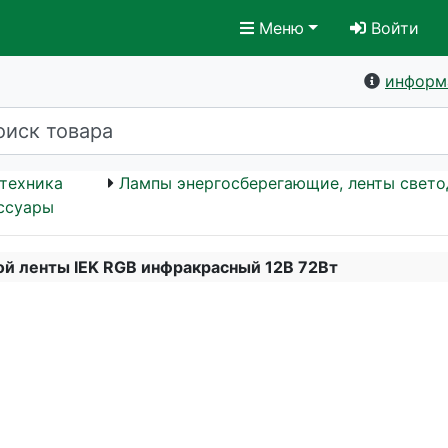
Меню
Войти
информ
техника
Лампы энергосберегающие, ленты свет
ссуары
й ленты IEK RGB инфракрасный 12В 72Вт