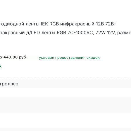
тодиодной ленты IEK RGB инфракрасный 12В 72Вт
фракрасный д/LED ленты RGB ZC-1000RC, 72W 12V, разме
условия предоставления скидок
х
троллер