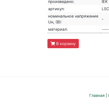
произведено:
IEK
артикул:
LSC
номинальное напряжение
-
Uн, (В):
материал:
----
В корзину
Главная
|