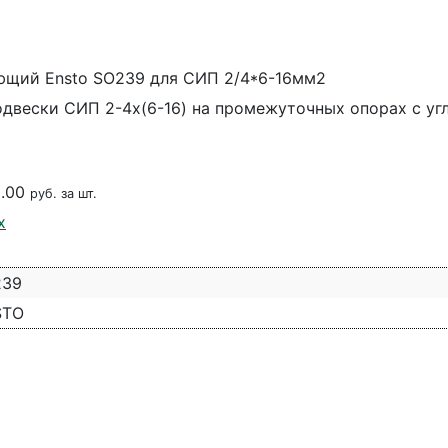
щий Ensto SO239 для СИП 2/4*6-16мм2
одвески СИП 2-4х(6-16) на промежуточных опорах с уг
0.00
руб. за шт.
х
239
STO