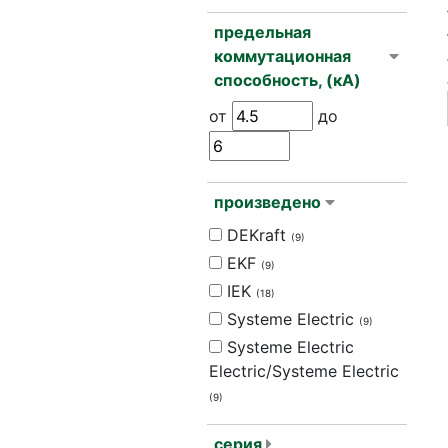
предельная
коммутационная
способность, (кА)
от
до
произведено
DEKraft
(9)
EKF
(9)
IEK
(18)
Systeme Electric
(9)
Systeme Electric
Electric/Systeme Electric
(9)
серия