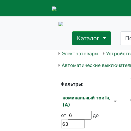
Каталог
Электротовары
Устройств
Автоматические выключател
Фильтры:
номинальный ток Iн,
(А)
от
до