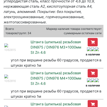
углеродистая сталь, класс прочности от 4,6 до 10,9,
нержавеющая сталь А2, кислотоупорная сталь А4,
латунь, алюминий. Покрытие: без покрытия,
электрооцинкованные, горячеоцинкованные,
желтопассивированные.
Всего
Маркер наличия товара соответствует
товаров/групп: 34
суммарным остаткам сети
Штанга (шпилька) резьбовая
DIN975 / DIN976 M3x1000мм
1062815
St Zn 4.6
в наличии
угол при вершине резьбы 60 градусов, продается в
штуках кратно 1м
Штанга (шпилька) резьбовая
DIN975 / DIN976 M4x1000мм
1062816
St Zn 4.6
в наличии
угол при вершине резьбы 60 градусов, продается в
штуках кратно 1м
Штанга (шпилька) резьбовая