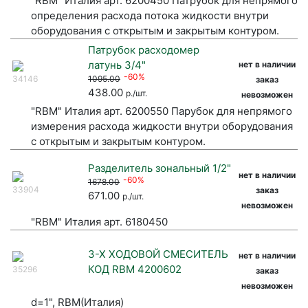
"RBM" Италия арт. 6200450 Патрубок для непрямого
определения расхода потока жидкости внутри
оборудования с открытым и закрытым контуром.
Патрубок расходомер
латунь 3/4"
нет в наличии
-60%
34146
1095.00
заказ
438.00
р./шт.
невозможен
"RBM" Италия арт. 6200550 Парубок для непрямого
измерения расхода жидкости внутри оборудования
с открытым и закрытым контуром.
Разделитель зональный 1/2"
нет в наличии
-60%
1678.00
33904
заказ
671.00
р./шт.
невозможен
"RBM" Италия арт. 6180450
3-Х ХОДОВОЙ СМЕСИТЕЛЬ
нет в наличии
КОД RBM 4200602
35296
заказ
невозможен
d=1", RBM(Италия)