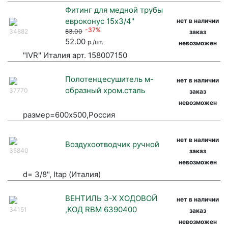
Фитинг для медной трубы
евроконус 15х3/4"
нет в наличии
-37%
34882
83.00
заказ
52.00
р./шт.
невозможен
"IVR" Италия арт. 158007150
Полотенцесушитель м-
нет в наличии
образный хром.сталь
37770
заказ
невозможен
размер=600х500,Россия
нет в наличии
Воздухоотводчик ручной
35840
заказ
невозможен
d= 3/8", Itap (Италия)
ВЕНТИЛЬ 3-Х ХОДОВОЙ
нет в наличии
,КОД RBM 6390400
34151
заказ
невозможен