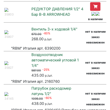
РЕДУКТОР ДАВЛЕНИЯ 1/2" 4
Бар В-В ARROWHEAD
35803
в наличии
Вентиль 3-х ходовой 1/4"
нет в наличии
-60%
670.00
35807
заказ
268.00
р./шт.
невозможен
"RBM" Италия арт. 6390200
Воздухоотводчик
автоматический угловой 1
нет в наличии
1/4"
35827
заказ
-25%
587.00
невозможен
435.00
р./шт.
"RBM" Италия арт. 2160760
Патрубок расходомер
латунь 1/2"
нет в наличии
-60%
34145
1095.00
заказ
438.00
р./шт.
невозможен