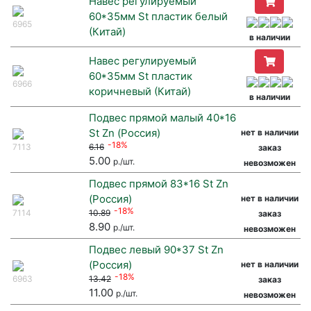
Навес регулируемый
60*35мм St пластик белый
6965
(Китай)
в наличии
Навес регулируемый
60*35мм St пластик
6966
коричневый (Китай)
в наличии
Подвес прямой малый 40*16
St Zn (Россия)
нет в наличии
-18%
7113
6.16
заказ
5.00
р./шт.
невозможен
Подвес прямой 83*16 St Zn
(Россия)
нет в наличии
-18%
7114
10.89
заказ
8.90
р./шт.
невозможен
Подвес левый 90*37 St Zn
(Россия)
нет в наличии
-18%
6963
13.42
заказ
11.00
р./шт.
невозможен