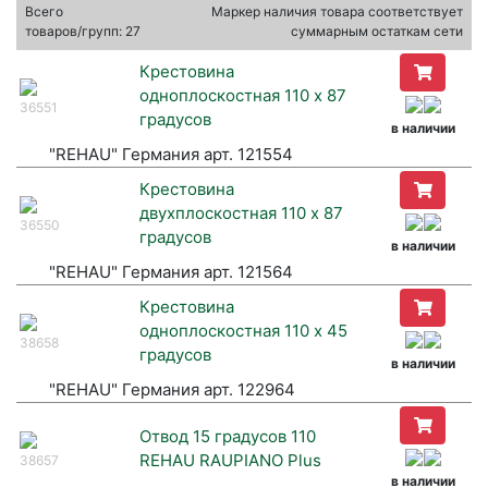
Всего
Маркер наличия товара соответствует
товаров/групп: 27
суммарным остаткам сети
Крестовина
одноплоскостная 110 х 87
36551
градусов
в наличии
"REHAU" Германия арт. 121554
Крестовина
двухплоскостная 110 х 87
36550
градусов
в наличии
"REHAU" Германия арт. 121564
Крестовина
одноплоскостная 110 х 45
38658
градусов
в наличии
"REHAU" Германия арт. 122964
Отвод 15 градусов 110
REHAU RAUPIANO Plus
38657
в наличии