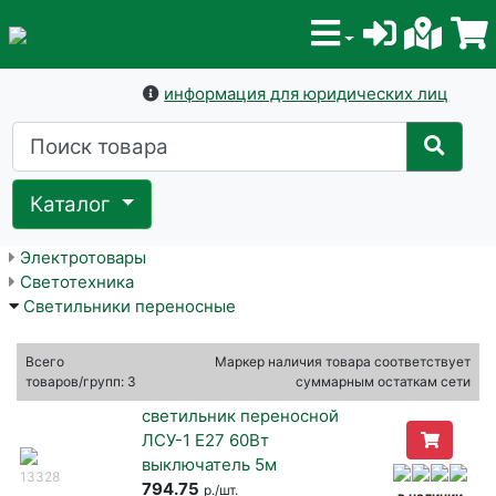
информация для юридических лиц
Каталог
Электротовары
Светотехника
Светильники переносные
Всего
Маркер наличия товара соответствует
товаров/групп: 3
суммарным остаткам сети
светильник переносной
ЛСУ-1 Е27 60Вт
выключатель 5м
13328
794.75
р./шт.