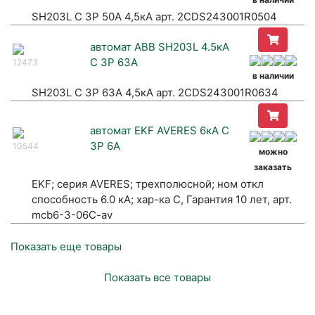
SH203L C 3P 50A 4,5кА арт. 2CDS243001R0504
автомат ABB SH203L 4.5кА
C 3P 63A
12473
в наличии
SH203L C 3P 63A 4,5кА арт. 2CDS243001R0634
автомат EKF AVERES 6кА C
3P 6A
10544
можно
заказать
EKF; серия AVERES; трехполюсной; ном откл
способность 6.0 кА; хар-ка С, Гарантия 10 лет, арт.
mcb6-3-06C-av
Показать еще товары
Показать все товары