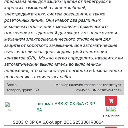
предназначены для защиты цепей от перегрузок и
коротких замыканий в линиях кабелей,
электродвигателях, систем освещения, а также
розеточных линий. Они имеют два различных
механизма отключения: механизм термического
отключения с задержкой для защиты от перегрузки и
механизм электромеханического отключения для
защиты от короткого замыкания. Все автоматические
выключатели оснащены индикацией положения
контактов (CPI). Можно легко определить, находится ли
автоматический выключатель во включенном
положении, что способствует легкости и безопасности
проведению технических работ.
Всего
Маркер наличия товара соответствует
товаров/групп: 133
суммарным остаткам сети
автомат ABB S203 6кА C 3P
6A
13490
в наличии
S203 C 3P 6A 6,0кА арт. 2CDS253001R0064