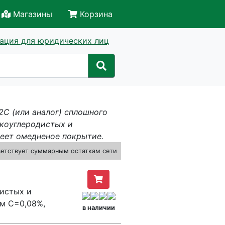
Магазины
Корзина
ация для юридических лиц
2С (или аналог) сплошного
зкоуглеродистых и
меет омедненое покрытие.
ветствует суммарным остаткам сети
истых и
м C=0,08%,
в наличии