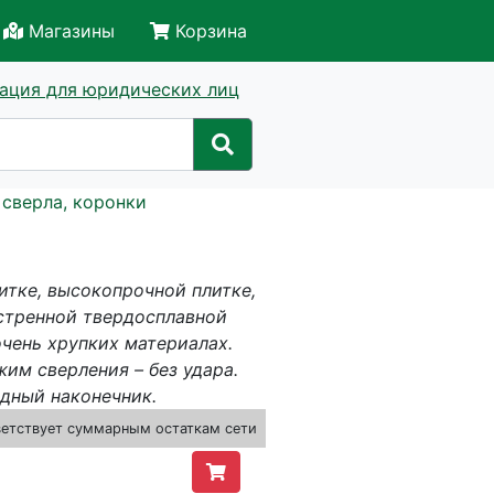
Магазины
Корзина
ация для юридических лиц
 сверла, коронки
итке, высокопрочной плитке,
стренной твердосплавной
чень хрупких материалах.
им сверления – без удара.
идный наконечник.
ветствует суммарным остаткам сети