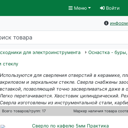
Меню
Войти
информ
асходники для электроинструмента
Оснастка - буры,
и стеклу
Используются для сверления отверстий в керамике, пл
акриловом и зеркальном стекле. Сверла снабжены зао
вставкой, позволяющей точно засверливаться даже в о
Легко перетачиваются. Хвостовик цилиндрический. Реж
Сверла изготовлены из инструментальной стали, карб
Всего
товаров/групп: 17
Маркер наличия товара соот
Сверло по кафелю 5мм Практика