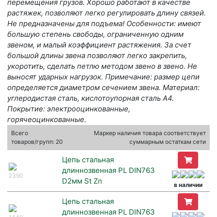
перемещения грузов. Хорошо работают в качестве
растяжек, позволяют легко регулировать длину связей.
Не предназначены для подъема! Особенности: имеют
большую степень свободы, ограниченную одним
звеном, и малый коэффициент растяжения. За счет
большой длины звена позволяют легко закрепить,
укоротить, сделать петлю методом звено в звено. Не
выносят ударных нагрузок. Примечание: размер цепи
определяется диаметром сечением звена. Материал:
углеродистая сталь, кислотоупорная сталь А4.
Покрытие: электрооцинкованные,
горячеоцинкованные.
Всего
Маркер наличия товара соответствует
товаров/групп: 20
суммарным остаткам сети
Цепь стальная
длиннозвенная PL DIN763
2390
D2мм St Zn
в наличии
Цепь стальная
длиннозвенная PL DIN763