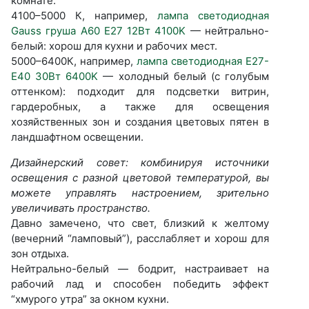
комнате.
4100–5000 К, например,
лампа светодиодная
Gauss груша A60 E27 12Вт 4100K
— нейтрально-
белый: хорош для кухни и рабочих мест.
5000–6400К, например,
лампа светодиодная E27-
E40 30Вт 6400K
— холодный белый (с голубым
оттенком): подходит для подсветки витрин,
гардеробных, а также для освещения
хозяйственных зон и создания цветовых пятен в
ландшафтном освещении.
Дизайнерский совет: комбинируя источники
освещения с разной цветовой температурой, вы
можете управлять настроением, зрительно
увеличивать пространство.
Давно замечено, что свет, близкий к желтому
(вечерний “ламповый”), расслабляет и хорош для
зон отдыха.
Нейтрально-белый — бодрит, настраивает на
рабочий лад и способен победить эффект
“хмурого утра” за окном кухни.